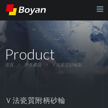
Product
首頁
>
所有產品
>
Ｖ法瓷質砂輪類
Ｖ法瓷質附柄砂輪